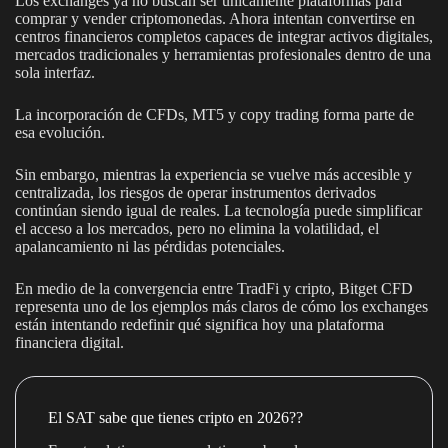
Los exchanges ya no buscan ser únicamente plataformas para
comprar y vender criptomonedas. Ahora intentan convertirse en
centros financieros completos capaces de integrar activos digitales,
mercados tradicionales y herramientas profesionales dentro de una
sola interfaz.
La incorporación de CFDs, MT5 y copy trading forma parte de
esa evolución.
Sin embargo, mientras la experiencia se vuelve más accesible y
centralizada, los riesgos de operar instrumentos derivados
continúan siendo igual de reales. La tecnología puede simplificar
el acceso a los mercados, pero no elimina la volatilidad, el
apalancamiento ni las pérdidas potenciales.
En medio de la convergencia entre TradFi y cripto, Bitget CFD
representa uno de los ejemplos más claros de cómo los exchanges
están intentando redefinir qué significa hoy una plataforma
financiera digital.
El SAT sabe que tienes cripto en 2026??