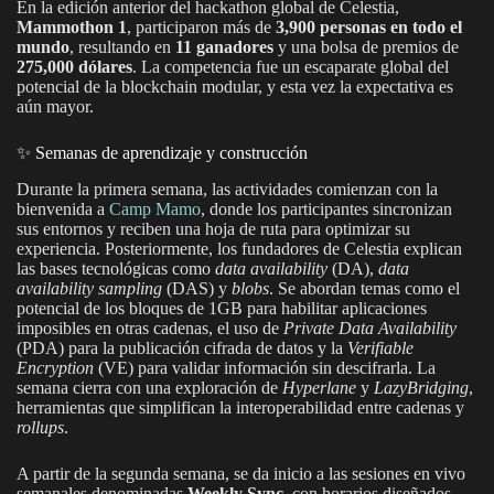
En la edición anterior del hackathon global de Celestia,
Mammothon 1
, participaron más de
3,900 personas en todo el
mundo
, resultando en
11 ganadores
y una bolsa de premios de
275,000 dólares
. La competencia fue un escaparate global del
potencial de la blockchain modular, y esta vez la expectativa es
aún mayor.
✨ Semanas de aprendizaje y construcción
Durante la primera semana, las actividades comienzan con la
bienvenida a
Camp Mamo
, donde los participantes sincronizan
sus entornos y reciben una hoja de ruta para optimizar su
experiencia. Posteriormente, los fundadores de Celestia explican
las bases tecnológicas como
data availability
(DA),
data
availability sampling
(DAS) y
blobs
. Se abordan temas como el
potencial de los bloques de 1GB para habilitar aplicaciones
imposibles en otras cadenas, el uso de
Private Data Availability
(PDA) para la publicación cifrada de datos y la
Verifiable
Encryption
(VE) para validar información sin descifrarla. La
semana cierra con una exploración de
Hyperlane
y
LazyBridging
,
herramientas que simplifican la interoperabilidad entre cadenas y
rollups
.
A partir de la segunda semana, se da inicio a las sesiones en vivo
semanales denominadas
Weekly Sync
, con horarios diseñados