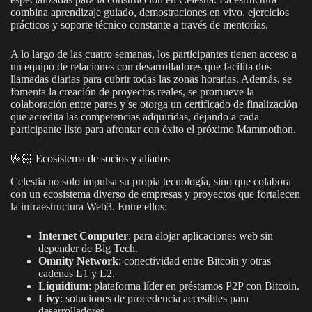
combina aprendizaje guiado, demostraciones en vivo, ejercicios
prácticos y soporte técnico constante a través de mentorías.
A lo largo de las cuatro semanas, los participantes tienen acceso a
un equipo de relaciones con desarrolladores que facilita dos
llamadas diarias para cubrir todas las zonas horarias. Además, se
fomenta la creación de proyectos reales, se promueve la
colaboración entre pares y se otorga un certificado de finalización
que acredita las competencias adquiridas, dejando a cada
participante listo para afrontar con éxito el próximo Mammothon.
🤟🏻 Ecosistema de socios y aliados
Celestia no solo impulsa su propia tecnología, sino que colabora
con un ecosistema diverso de empresas y proyectos que fortalecen
la infraestructura Web3. Entre ellos:
Internet Computer
: para alojar aplicaciones web sin
depender de Big Tech.
Omnity Network
: conectividad entre Bitcoin y otras
cadenas L1 y L2.
Liquidium
: plataforma líder en préstamos P2P con Bitcoin.
Livy
: soluciones de procedencia accesibles para
desarrolladores.