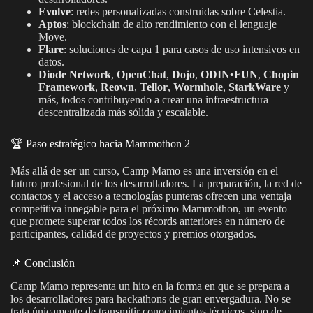
Evolve
: redes personalizadas construidas sobre Celestia.
Aptos
: blockchain de alto rendimiento con el lenguaje
Move.
Flare
: soluciones de capa 1 para casos de uso intensivos en
datos.
Diode Network
,
OpenChat
,
Dojo
,
ODIN•FUN
,
Chopin
Framework
,
Reown
,
Tellor
,
Wormhole
,
StarkWare
y
más, todos contribuyendo a crear una infraestructura
descentralizada más sólida y escalable.
🏆 Paso estratégico hacia Mammothon 2
Más allá de ser un curso, Camp Mamo es una inversión en el
futuro profesional de los desarrolladores. La preparación, la red de
contactos y el acceso a tecnologías punteras ofrecen una ventaja
competitiva innegable para el próximo Mammothon, un evento
que promete superar todos los récords anteriores en número de
participantes, calidad de proyectos y premios otorgados.
📌 Conclusión
Camp Mamo representa un hito en la forma en que se prepara a
los desarrolladores para hackathons de gran envergadura. No se
trata únicamente de transmitir conocimientos técnicos, sino de