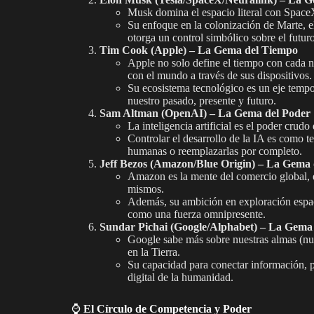
Musk domina el espacio literal con SpaceX
Su enfoque en la colonización de Marte, e
otorga un control simbólico sobre el futur
Tim Cook (Apple) – La Gema del Tiempo
Apple no solo define el tiempo con cada 
con el mundo a través de sus dispositivos.
Su ecosistema tecnológico es un eje temp
nuestro pasado, presente y futuro.
Sam Altman (OpenAI) – La Gema del Poder
La inteligencia artificial es el poder cru
Controlar el desarrollo de la IA es como t
humanas o reemplazarlas por completo.
Jeff Bezos (Amazon/Blue Origin) – La Gema 
Amazon es la mente del comercio global, 
mismos.
Además, su ambición en exploración espac
como una fuerza omnipresente.
Sundar Pichai (Google/Alphabet) – La Gema
Google sabe más sobre nuestras almas (nue
en la Tierra.
Su capacidad para conectar información, pe
digital de la humanidad.
⌚️
El Círculo de Competencia y Poder