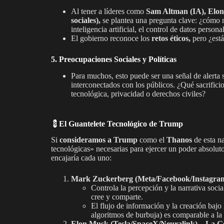
Al tener a líderes como
Sam Altman (IA), Elon
sociales),
se plantea una pregunta clave: ¿cómo m
inteligencia artificial, el control de datos perso
El gobierno reconoce los
retos éticos,
pero ¿está
5. Preocupaciones Sociales y Políticas
Para muchos, esto puede ser una señal de alerta 
interconectados con los públicos. ¿Qué sacrifici
tecnológica, privacidad o derechos civiles?
💈
El Guantelete Tecnológico de Trump
Si
consideramos a Trump
como el
Thanos
de esta na
tecnológicas» necesarias para ejercer un poder absolut
encajaría cada uno:
Mark Zuckerberg (Meta/Facebook/Instagra
Controla la percepción y la narrativa soci
cree y comparte.
El flujo de información y la creación bajo 
algoritmos de burbuja) es comparable a la 
Elon Musk (Tesla/SpaceX/Neuralink) – La G