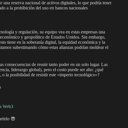
e una reserva nacional de activos digitales, lo que podría tener
ado a la prohibición del uso en bancos nacionales
ología y regulación, su equipo vea en estas empresas una
r económico y geopolítico de Estados Unidos. Sin embargo,
o tiene en la soberanía digital, la equidad económica y la
estamos subestimando cómo estas alianzas podrían moldear el
as consecuencias de reunir tanto poder en un solo lugar. Las
encia, liderazgo global), pero el costo puede ser alto: ¿qué
l, o la posibilidad de resistir este «imperio tecnológico»?
s
era Web3
rtirlo 😎