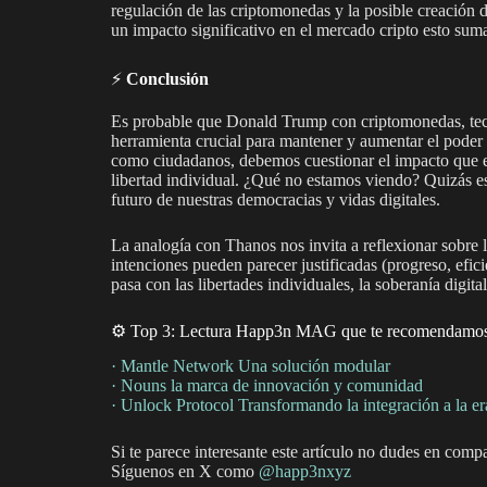
regulación de las criptomonedas y la posible creación d
un impacto significativo en el mercado cripto esto sum
⚡️
Conclusión
Es probable que Donald Trump con criptomonedas, tecn
herramienta crucial para mantener y aumentar el pode
como ciudadanos, debemos cuestionar el impacto que est
libertad individual. ¿Qué no estamos viendo? Quizás 
futuro de nuestras democracias y vidas digitales.
La analogía con Thanos nos invita a reflexionar sobre l
intenciones pueden parecer justificadas (progreso, efici
pasa con las libertades individuales, la soberanía digita
⚙️ Top 3: Lectura Happ3n MAG que te recomendamo
· Mantle Network Una solución modular
·
Nouns
la marca de innovación y comunidad
· Unlock Protocol Transformando la integración a la 
Si te parece interesante este artículo no dudes en compa
Síguenos en X como
@happ3nxy
z