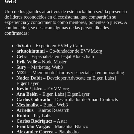
Web3
Uno de los grandes atractivos de este hackathon será la presencia
de líderes reconocidos en el ecosistema, que compartirán su
experiencia y conocimiento como mentores, ponentes o jueces. A
continuación, se destacan algunas de las personalidades
confirmadas:
0xVato
– Experto en EVM y Cairo
ariutokintumi
– Co-fundador de EVVM.org
Celic
– Especialista en Legal Blockchain
Erik Valle
– Node Master
Sury
– Marketing Web3
MΞL
– Miembro de Troops y especialista en onboarding
Nader Dabit
– Developer Advocate en Eigen Labs |
EigenLayer
Kevin / jistro
– EVVM.org
Ana Belén
– Eigen Labs | EigenLayer
Carlos Colorado
– Desarrollador de Smart Contracts
Meximalist
– Banda Web3
Ariiellus
– Kairos Research
Robin
– Psy Labs
Carlos Rodríguez
– Astar
Franklin Vargas
– Manantial Blanco
Alexander Correa
– Platohedro