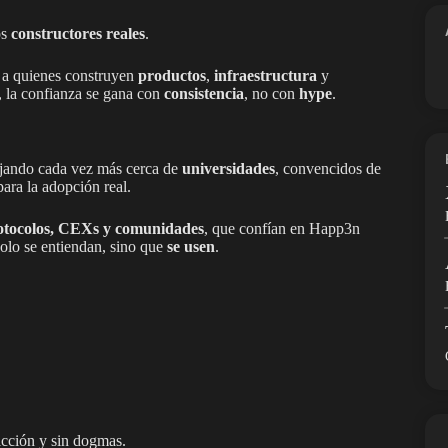
os
constructores reales
.
 a quienes construyen
productos
,
infraestructura
y
, la confianza se gana con
consistencia
, no con
hype
.
ajando cada vez más cerca de
universidades
, convencidos de
ara la adopción real.
otocolos, CEXs y comunidades
, que confían en Happ3n
olo se entiendan, sino que
se usen
.
icción y sin dogmas.