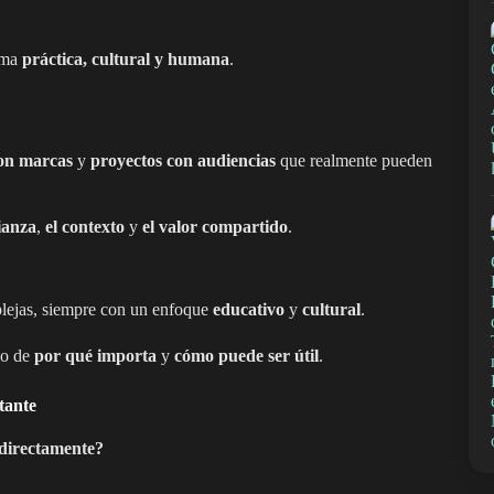
orma
práctica, cultural y humana
.
on marcas
y
proyectos con audiencias
que realmente pueden
ianza
,
el contexto
y
el valor compartido
.
lejas, siempre con un enfoque
educativo
y
cultural
.
no de
por qué importa
y
cómo puede ser útil
.
tante
ndirectamente?