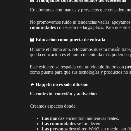
🧱
Trabajamos con actores sólidos del ecosistema
Colaboramos con marcas y proyectos que consideram
No promovemos ruido ni tendencias vacías: apoyamos
comunidades
con visión de largo plazo. Para nosotros
🏫
Educación como puerta de entrada
Durante el último año, reforzamos nuestra misión trab
que la educación es el punto de entrada más poderoso p
Este esfuerzo se respalda con un vínculo fuerte con
pr
como puente para que sus tecnologías y productos no s
🔥
Happ3n no es solo difusión
Es
contexto
,
conexión
y
activación
.
Creamos espacios donde:
Las marcas
encuentran audiencias reales.
Las comunidades
se fortalecen.
Las personas
descubren Web3 sin miedo, sin fr