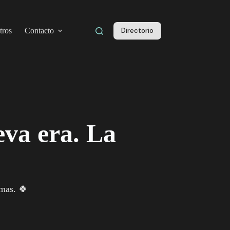
tros
Contacto
Directorio
va era. La
gmas. 🍀