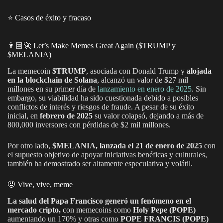
⭐️ Casos de éxito y fracaso
👩🏽‍🚀 Let’s Make Memes Great Again ($TRUMP y
$MELANIA)
La memecoin
$TRUMP
, asociada con Donald Trump y
alojada
en la blockchain de Solana
, alcanzó un valor de $27 mil
millones en su primer día de
lanzamiento en enero de 2025
. Sin
embargo, su viabilidad ha sido cuestionada debido a posibles
conflictos de interés y riesgos de fraude. A pesar de su éxito
inicial, en
febrero de 2025
su valor colapsó, dejando a más de
800,000 inversores con pérdidas de $2 mil millones.
Por otro lado,
$MELANIA, lanzada el 21 de enero de 2025
con
el supuesto objetivo de apoyar iniciativas benéficas y culturales,
también ha demostrado ser altamente especulativa y volátil.
🤨 Vive, vive, meme
La salud del Papa Francisco generó un fenómeno en el
mercado cripto,
con memecoins como
Holy Pepe (POPE)
aumentando un 170% y otras como
POPE FRANCIS (POPE)