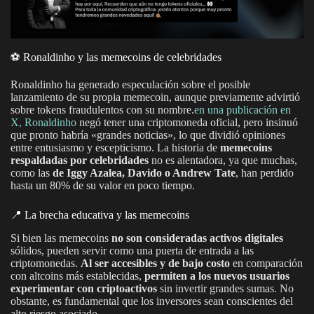
⚽️ Ronaldinho y las memecoins de celebridades
Ronaldinho ha generado especulación sobre el posible
lanzamiento de su propia memecoin, aunque previamente advirtió
sobre tokens fraudulentos con su nombre.
en una publicación en
X, Ronaldinho
negó tener una criptomoneda oficial, pero insinuó
que pronto habría «grandes noticias», lo que dividió opiniones
entre entusiasmo y escepticismo. La historia de
memecoins
respaldadas por celebridades
no es alentadora, ya que muchas,
como las
de Iggy Azalea, Davido o Andrew Tate
, han perdido
hasta un 80% de su valor en poco tiempo.
📍 La brecha educativa y las memecoins
Si bien las memecoins
no son consideradas activos digitales
sólidos, pueden servir como una puerta de entrada a las
criptomonedas.
Al ser accesibles y de bajo costo
en comparación
con altcoins más establecidas,
permiten a los nuevos usuarios
experimentar con criptoactivos
sin invertir grandes sumas. No
obstante, es fundamental que los inversores sean conscientes del
alto riesgo asociado.