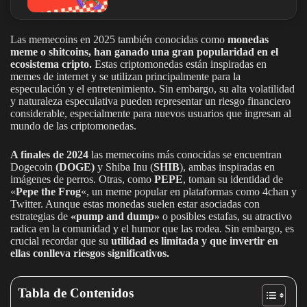
Las memecoins en 2025 también conocidas como
monedas
meme o shitcoins, han ganado una gran popularidad en el
ecosistema cripto.
Estas criptomonedas están inspiradas en
memes de internet y se utilizan principalmente para la
especulación y el entretenimiento. Sin embargo, su alta volatilidad
y naturaleza especulativa pueden representar un riesgo financiero
considerable, especialmente para nuevos usuarios que ingresan al
mundo de las criptomonedas.
A finales de 2024
las memecoins más conocidas se encuentran
Dogecoin
(DOGE)
y Shiba Inu (
SHIB
), ambas inspiradas en
imágenes de perros. Otras, como
PEPE
, toman su identidad de
«
Pepe the Frog
«, un meme popular en plataformas como 4chan y
Twitter. Aunque estas monedas suelen estar asociadas con
estrategias de
«pump and dump»
o posibles estafas, su atractivo
radica en la comunidad y el humor que las rodea. Sin embargo, es
crucial recordar que su
utilidad es limitada y que invertir en
ellas conlleva riesgos significativos.
Tabla de Contenidos