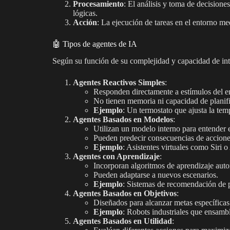
Procesamiento
: El análisis y toma de decisione
lógicas.
Acción
: La ejecución de tareas en el entorno med
🤖 Tipos de agentes de IA
Según su función de su complejidad y capacidad de inte
Agentes Reactivos Simples
:
Responden directamente a estímulos del e
No tienen memoria ni capacidad de planif
Ejemplo
: Un termostato que ajusta la temp
Agentes Basados en Modelos
:
Utilizan un modelo interno para entender e
Pueden predecir consecuencias de acciones
Ejemplo
: Asistentes virtuales como Siri o
Agentes con Aprendizaje
:
Incorporan algoritmos de aprendizaje aut
Pueden adaptarse a nuevos escenarios.
Ejemplo
: Sistemas de recomendación de p
Agentes Basados en Objetivos
:
Diseñados para alcanzar metas específica
Ejemplo
: Robots industriales que ensamb
Agentes Basados en Utilidad
: