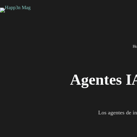
Saltar
al
contenido
H
Agentes IA
Los agentes de in