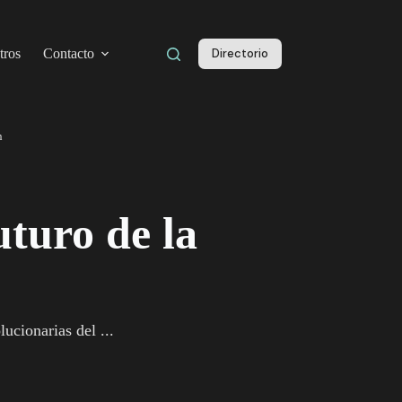
tros
Contacto
Directorio
n
uturo de la
ucionarias del ...