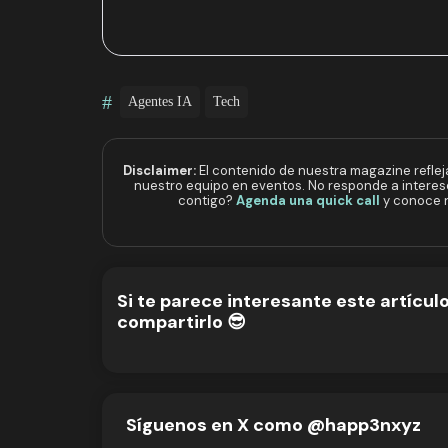
#
Agentes IA
Tech
Disclaimer:
El contenido de nuestra magazine reflej
nuestro equipo en eventos. No responde a intere
contigo?
Agenda una quick call
y conoce n
Si te parece interesante este artícul
compartirlo 😎
Síguenos en X como @happ3nxyz