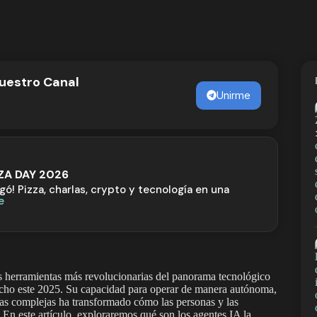
nuestro Canal
Unirme
ZZA DAY 2026
egó! Pizza, charlas, crypto y tecnología en una
e
las herramientas más revolucionarias del panorama tecnológico
cho este 2025. Su capacidad para operar de manera autónoma,
reas complejas ha transformado cómo las personas y las
En este artículo, exploraremos qué son los agentes IA la