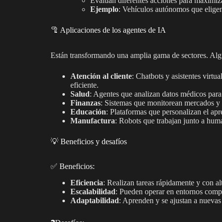
Evalúan diferentes acciones para maximizar
Ejemplo
: Vehículos autónomos que eligen
🦿 Aplicaciones de los agentes de IA
Están transformando una amplia gama de sectores. Alg
Atención al cliente
: Chatbots y asistentes virt
eficiente.
Salud
: Agentes que analizan datos médicos para
Finanzas
: Sistemas que monitorean mercados y 
Educación
: Plataformas que personalizan el apr
Manufactura
: Robots que trabajan junto a huma
💡 Beneficios y desafíos
✅ Beneficios:
Eficiencia
: Realizan tareas rápidamente y con al
Escalabilidad
: Pueden operar en entornos comp
Adaptabilidad
: Aprenden y se ajustan a nuevas