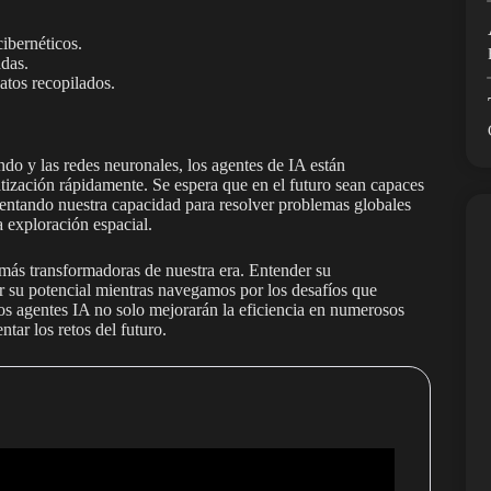
cibernéticos.
adas.
atos recopilados.
do y las redes neuronales, los agentes de IA están
atización rápidamente. Se espera que en el futuro sean capaces
ntando nuestra capacidad para resolver problemas globales
a exploración espacial.
s más transformadoras de nuestra era. Entender su
r su potencial mientras navegamos por los desafíos que
s agentes IA no solo mejorarán la eficiencia en numerosos
ntar los retos del futuro.