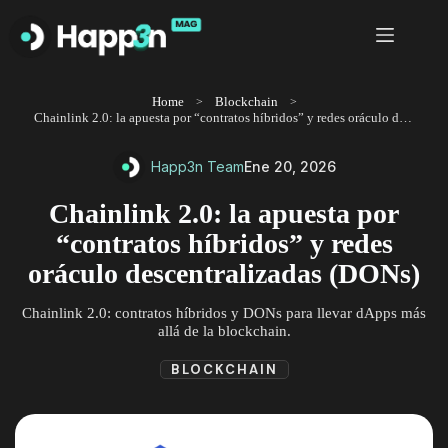
Saltar
al
contenido
Home
Blockchain
Chainlink 2.0: la apuesta por “contratos híbridos” y redes oráculo descentralizadas (DONs)
Happ3n Team
Ene 20, 2026
Chainlink 2.0: la apuesta por
“contratos híbridos” y redes
oráculo descentralizadas (DONs)
Chainlink 2.0: contratos híbridos y DONs para llevar dApps más
allá de la blockchain.
BLOCKCHAIN