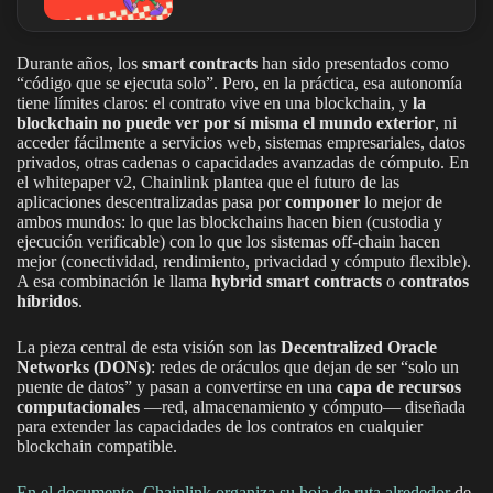
Durante años, los
smart contracts
han sido presentados como
“código que se ejecuta solo”. Pero, en la práctica, esa autonomía
tiene límites claros: el contrato vive en una blockchain, y
la
blockchain no puede ver por sí misma el mundo exterior
, ni
acceder fácilmente a servicios web, sistemas empresariales, datos
privados, otras cadenas o capacidades avanzadas de cómputo. En
el whitepaper v2, Chainlink plantea que el futuro de las
aplicaciones descentralizadas pasa por
componer
lo mejor de
ambos mundos: lo que las blockchains hacen bien (custodia y
ejecución verificable) con lo que los sistemas off-chain hacen
mejor (conectividad, rendimiento, privacidad y cómputo flexible).
A esa combinación le llama
hybrid smart contracts
o
contratos
híbridos
.
La pieza central de esta visión son las
Decentralized Oracle
Networks (DONs)
: redes de oráculos que dejan de ser “solo un
puente de datos” y pasan a convertirse en una
capa de recursos
computacionales
—red, almacenamiento y cómputo— diseñada
para extender las capacidades de los contratos en cualquier
blockchain compatible.
En el documento, Chainlink organiza su hoja de ruta alrededor
de