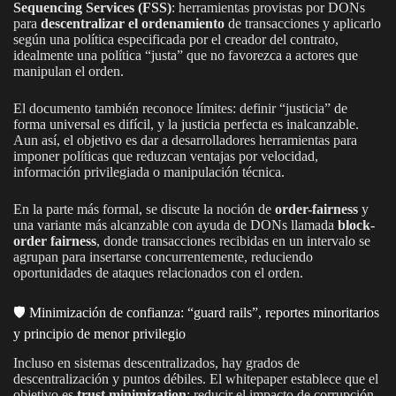
Sequencing Services (FSS)
: herramientas provistas por DONs
para
descentralizar el ordenamiento
de transacciones y aplicarlo
según una política especificada por el creador del contrato,
idealmente una política “justa” que no favorezca a actores que
manipulan el orden.
El documento también reconoce límites: definir “justicia” de
forma universal es difícil, y la justicia perfecta es inalcanzable.
Aun así, el objetivo es dar a desarrolladores herramientas para
imponer políticas que reduzcan ventajas por velocidad,
información privilegiada o manipulación técnica.
En la parte más formal, se discute la noción de
order-fairness
y
una variante más alcanzable con ayuda de DONs llamada
block-
order fairness
, donde transacciones recibidas en un intervalo se
agrupan para insertarse concurrentemente, reduciendo
oportunidades de ataques relacionados con el orden.
🛡️ Minimización de confianza: “guard rails”, reportes minoritarios
y principio de menor privilegio
Incluso en sistemas descentralizados, hay grados de
descentralización y puntos débiles. El whitepaper establece que el
objetivo es
trust minimization
: reducir el impacto de corrupción