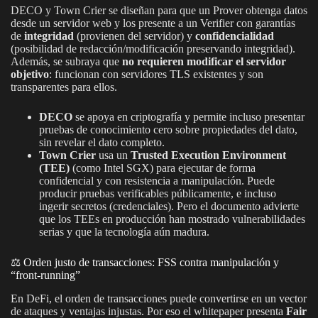
DECO y Town Crier se diseñan para que un Prover obtenga datos
desde un servidor web y los presente a un Verifier con garantías
de
integridad
(provienen del servidor) y
confidencialidad
(posibilidad de redacción/modificación preservando integridad).
Además, se subraya que
no requieren modificar el servidor
objetivo
: funcionan con servidores TLS existentes y son
transparentes para ellos.
DECO
se apoya en criptografía y permite incluso presentar
pruebas de conocimiento cero sobre propiedades del dato,
sin revelar el dato completo.
Town Crier
usa un
Trusted Execution Environment
(TEE)
(como Intel SGX) para ejecutar de forma
confidencial y con resistencia a manipulación. Puede
producir pruebas verificables públicamente, e incluso
ingerir secretos (credenciales). Pero el documento advierte
que los TEEs en producción han mostrado vulnerabilidades
serias y que la tecnología aún madura.
⚖️ Orden justo de transacciones: FSS contra manipulación y
“front-running”
En DeFi, el orden de transacciones puede convertirse en un vector
de ataques y ventajas injustas. Por eso el whitepaper presenta
Fair