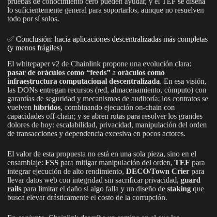
pruebas de conocimiento cero pueden ayudar, y el TEF se diseña
lo suficientemente general para soportarlos, aunque no resuelven
todo por sí solos.
✅ Conclusión: hacia aplicaciones descentralizadas más completas
(y menos frágiles)
El whitepaper v2 de Chainlink propone una evolución clara:
pasar de oráculos como “feeds”
a
oráculos como
infraestructura computacional descentralizada
. En esa visión,
las DONs entregan recursos (red, almacenamiento, cómputo) con
garantías de seguridad y mecanismos de auditoría; los contratos se
vuelven
híbridos
, combinando ejecución on-chain con
capacidades off-chain; y se abren rutas para resolver los grandes
dolores de hoy: escalabilidad, privacidad, manipulación del orden
de transacciones y dependencia excesiva en pocos actores.
El valor de esta propuesta no está en una sola pieza, sino en el
ensamblaje:
FSS
para mitigar manipulación del orden,
TEF
para
integrar ejecución de alto rendimiento,
DECO/Town Crier
para
llevar datos web con integridad sin sacrificar privacidad,
guard
rails
para limitar el daño si algo falla y un diseño de
staking
que
busca elevar drásticamente el costo de la corrupción.