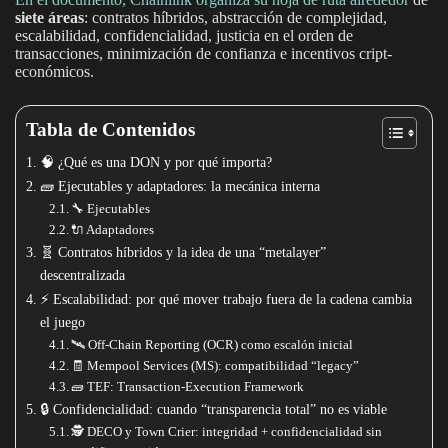
siete áreas
: contratos híbridos, abstracción de complejidad,
escalabilidad, confidencialidad, justicia en el orden de
transacciones, minimización de confianza e incentivos cript-
económicos.
Tabla de Contenidos
🧠 ¿Qué es una DON y por qué importa?
🧱 Ejecutables y adaptadores: la mecánica interna
🔧 Ejecutables
🔌 Adaptadores
🧬 Contratos híbridos y la idea de una “metalayer”
descentralizada
⚡ Escalabilidad: por qué mover trabajo fuera de la cadena cambia
el juego
🛰️ Off-Chain Reporting (OCR) como escalón inicial
🧾 Mempool Services (MS): compatibilidad “legacy”
🧱 TEF: Transaction-Execution Framework
🔒 Confidencialidad: cuando “transparencia total” no es viable
🕵️ DECO y Town Crier: integridad + confidencialidad sin