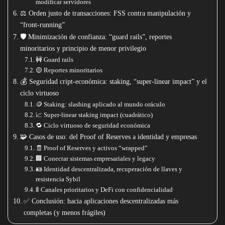
modificar servidores
⚖️ Orden justo de transacciones: FSS contra manipulación y
“front-running”
🛡️ Minimización de confianza: “guard rails”, reportes
minoritarios y principio de menor privilegio
🚧 Guard rails
🟡 Reportes minoritarios
💰 Seguridad cript-económica: staking, “super-linear impact” y el
ciclo virtuoso
🪙 Staking: slashing aplicado al mundo oráculo
📈 Super-linear staking impact (cuadrático)
🔁 Ciclo virtuoso de seguridad económica
🧩 Casos de uso: del Proof of Reserves a identidad y empresas
🧾 Proof of Reserves y activos “wrapped”
🏢 Conectar sistemas empresariales y legacy
🪪 Identidad descentralizada, recuperación de llaves y
resistencia Sybil
🚦 Canales prioritarios y DeFi con confidencialidad
✅ Conclusión: hacia aplicaciones descentralizadas más
completas (y menos frágiles)