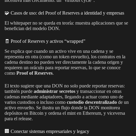
incentiva más crecimiento: un “virtuous cycle”.
🧩 Casos de uso: del Proof of Reserves a identidad y empresas
El whitepaper no se queda en teoría: muestra aplicaciones que se
benefician del modelo DON.
🧾 Proof of Reserves y activos “wrapped”
Se explica que cuando un activo vive en una cadena y se
representa en otra (como un token envuelto), los contratos en la
cadena destino no pueden ver directamente la cadena origen y
requieren un oráculo para reportar reservas, lo que se conoce
como
Proof of Reserves
.
El texto sugiere que una DON no solo puede reportar reservas:
también puede
administrar secretos
y transaccionar en otras
cadenas mediante adaptadores, llegando a actuar como uno de
varios custodios o incluso como
custodio descentralizado
de un
activo envuelto. Se ilustra un flujo donde la DON monitorea
depósitos en Bitcoin y ordena el mint en Ethereum, y viceversa
para el release.
🏢 Conectar sistemas empresariales y legacy