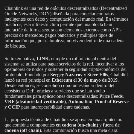
Chainlink es una red de oráculos descentralizados (Decentralized
Oracle Networks, DON) diseñada para conectar contratos
inteligentes con datos y computación del mundo real. En términos
prácticos, esta infraestructura permite que una blockchain
interactúe de forma segura con elementos externos como APIs,
precios de mercados, pagos bancarios y múltiples tipos de
información que, por naturaleza, no viven dentro de una cadena
de bloques.
Su token nativo,
LINK
, cumple un rol funcional dentro del
sistema: se utiliza para pagar servicios de la red, incentivar a los
operadores de nodos y sostener la seguridad criptoeconómica del
protocolo. Fundado por
Sergey Nazarov
y
Steve Ellis
, Chainlink
lanzó su red principal en
Ethereum el 30 de mayo de 2019
.
Desde entonces, se consolidó como un estándar dentro del
ecosistema DeFi gracias a servicios que se han vuelto
fundamentales para aplicaciones descentralizadas:
Price Feeds
,
VRF (aleatoriedad verificable)
,
Automation
,
Proof of Reserve
y
CCIP
para interoperabilidad entre cadenas.
La propuesta técnica de Chainlink se apoya en una arquitectura
que combina componentes
en cadena (on-chain)
y
fuera de
cadena (off-chain)
. Esta combinación busca una meta clara: