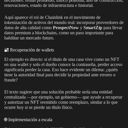
decisiones: rentas promedio, tráfico peatonal, año de construcción,
renovaciones, estado de infraestructura e historial.
Aquí aparece el rol de Chainlink en el movimiento de
tokenización de activos del mundo real: incorporar proveedores de
datos de alta calidad como
ProspectNow
y
SmartZip
para llevar
datos premium a blockchains, como un paso importante para
habilitar un mercado futuro.
🔐 Recuperación de wallets
El ejemplo es directo: si el título de una casa vive como un NFT
en una wallet y solo el dueño conoce la contraseña, perder acceso
significaría perder la casa. Eso hace evidente un dilema: ¿quién
tiene la autoridad final para decidir la propiedad ante errores o
fraude?
El texto sugiere que una solución probable sería una entidad
centralizada —por ejemplo, un gobierno— que ayude a recuperar
y autorizar un NFT reemitido como reemplazo, similar a lo que
ocurre hoy si se pierde un título físico.
🌐 Implementación a escala