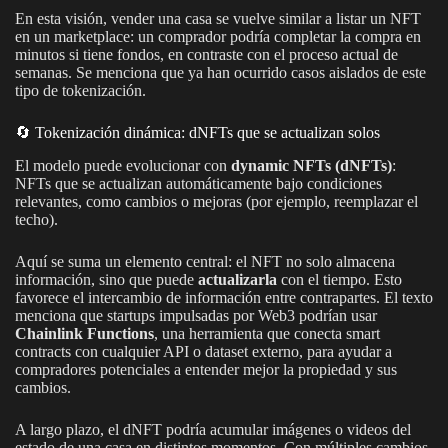
En esta visión, vender una casa se vuelve similar a listar un NFT
en un marketplace: un comprador podría completar la compra en
minutos si tiene fondos, en contraste con el proceso actual de
semanas. Se menciona que ya han ocurrido casos aislados de este
tipo de tokenización.
🔄 Tokenización dinámica: dNFTs que se actualizan solos
El modelo puede evolucionar con
dynamic NFTs (dNFTs)
:
NFTs que se actualizan automáticamente bajo condiciones
relevantes, como cambios o mejoras (por ejemplo, reemplazar el
techo).
Aquí se suma un elemento central: el NFT no solo almacena
información, sino que puede
actualizarla
con el tiempo. Esto
favorece el intercambio de información entre contrapartes. El texto
menciona que startups impulsadas por Web3 podrían usar
Chainlink Functions
, una herramienta que conecta smart
contracts con cualquier API o dataset externo, para ayudar a
compradores potenciales a entender mejor la propiedad y sus
cambios.
A largo plazo, el dNFT podría acumular imágenes o videos del
estado de una casa en distintos momentos. Con múltiples cambios