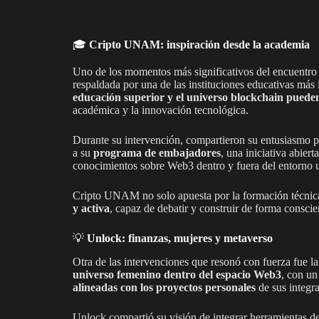
🎓
Cripto UNAM: inspiración desde la academia
Uno de los momentos más significativos del encuentro f
respaldada por una de las instituciones educativas má
educación superior y el universo blockchain puede
académica y la innovación tecnológica.
Durante su intervención, compartieron su entusiasmo p
a su
programa de embajadores
, una iniciativa abier
conocimientos sobre Web3 dentro y fuera del entorno u
Cripto UNAM no solo apuesta por la formación técnica
y activa
, capaz de debatir y construir de forma conscie
💡
Unlock: finanzas, mujeres y metaverso
Otra de las intervenciones que resonó con fuerza fue l
universo femenino dentro del espacio Web3
, con un
alineadas con los proyectos personales
de sus integra
Unlock compartió su visión de integrar herramientas de