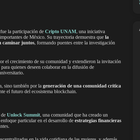
ue la participación de
Cripto UNAM
, una iniciativa
s importantes de México. Su trayectoria demuestra que
la
n caminar juntos
, formando puentes entre la investigación
or el crecimiento de su comunidad y extendieron la invitación
ta para quienes deseen colaborar en la difusión de
niversitario.
, sino también por la
generación de una comunidad crítica
nte el futuro del ecosistema blockchain.
a de
Unlock Summit
, una comunidad que ha creado un
 enfoque particular en el desarrollo de
estrategias financieras
ntes.
scentralizadas en la vida cotidiana de las mujeres, y además,