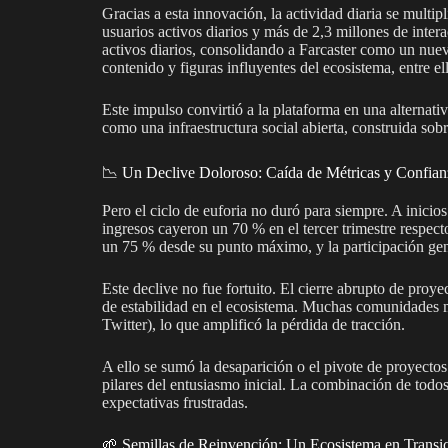
Gracias a esta innovación, la actividad diaria se multi
usuarios activos diarios y más de 2,3 millones de inte
activos diarios, consolidando a Farcaster como un nuev
contenido y figuras influyentes del ecosistema, entre el
Este impulso convirtió a la plataforma en una alternativ
como una infraestructura social abierta, construida sob
📉 Un Declive Doloroso: Caída de Métricas y Confian
Pero el ciclo de euforia no duró para siempre. A inicio
ingresos cayeron un 70 % en el tercer trimestre respec
un 75 % desde su punto máximo, y la participación gen
Este declive no fue fortuito. El cierre abrupto de pro
de estabilidad en el ecosistema. Muchas comunidades 
Twitter), lo que amplificó la pérdida de tracción.
A ello se sumó la desaparición o el pivote de proyec
pilares del entusiasmo inicial. La combinación de todo
expectativas frustradas.
🌱 Semillas de Reinvención: Un Ecosistema en Transi