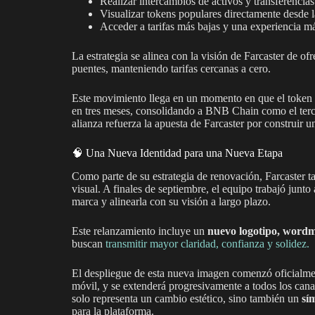
Realizar intercambios de activos y transferenci
Visualizar tokens populares directamente desde l
Acceder a tarifas más bajas y una experiencia má
La estrategia se alinea con la visión de Farcaster de of
puentes, manteniendo tarifas cercanas a cero.
Este movimiento llega en un momento en que el toke
en tres meses, consolidando a BNB Chain como el terce
alianza refuerza la apuesta de Farcaster por construir 
🧠 Una Nueva Identidad para una Nueva Etapa
Como parte de su estrategia de renovación, Farcaster 
visual. A finales de septiembre, el equipo trabajó junto
marca y alinearla con su visión a largo plazo.
Este relanzamiento incluye un
nuevo logotipo, wordma
buscan
transmitir mayor claridad, confianza y solidez.
El despliegue de esta nueva imagen comenzó oficialment
móvil, y se extenderá progresivamente a todos los can
solo representa un cambio estético, sino también un
sí
para la plataforma.