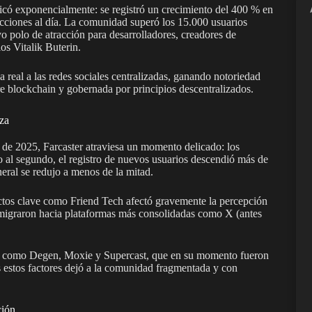
plicó exponencialmente: se registró un crecimiento del 400 % en
racciones al día. La comunidad superó los 15.000 usuarios
o polo de atracción para desarrolladores, creadores de
los Vitalik Buterin.
a real a las redes sociales centralizadas, ganando notoriedad
re blockchain y gobernada por principios descentralizados.
za
s de 2025, Farcaster atraviesa un momento delicado: los
to al segundo, el registro de nuevos usuarios descendió más de
eral se redujo a menos de la mitad.
yectos clave como Friend Tech afectó gravemente la percepción
migraron hacia plataformas más consolidadas como X (antes
tos como Degen, Moxie y Supercast, que en su momento fueron
s estos factores dejó a la comunidad fragmentada y con
ción