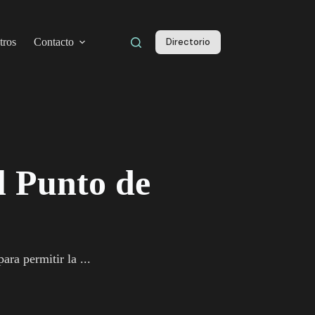
tros
Contacto
Directorio
l Punto de
ra permitir la ...