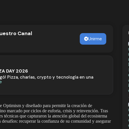
nuestro Canal
Unirme
ZZA DAY 2026
egó! Pizza, charlas, crypto y tecnología en una
e
re Optimism y diseñado para permitir la creación de
ino marcado por ciclos de euforia, crisis y reinvención. Tras
 técnicas que capturaron la atención global del ecosistema
 desafíos: recuperar la confianza de su comunidad y asegurar