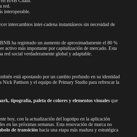
as en BNB Chain.
a red.
s interoperable.
recer intercambios inter-cadena instantáneos sin necesidad de
n BNB ha registrado un aumento de aproximadamente el 80 %
r activo más importante por capitalización de mercado. Esta
una red social verdaderamente global y adaptable.
también está apostando por un cambio profundo en su identidad
 a Nick Pattison y el equipo de Primary Studio para refrescar la
rk, tipografía, paleta de colores y elementos visuales
que
e hoy, con la actualización del logotipo en la aplicación
ales en las próximas semanas. Esta renovación de marca no
mbolo de transición
hacia una etapa más madura y estratégica