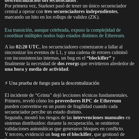
descentralización del secuenciador
.
Por primera vez, Starknet pasó de tener un único secuenciador
central a operar con
tres secuenciadores independientes
,
marcando un hito en los rollups de validez (ZK).
Esa transición, aunque celebrada, expuso la complejidad de
coordinar múltiples nodos bajo estados distintos de Ethereum.
A las
02:20 UTC
, los secuenciadores comenzaron a fallar al
sincronizar los eventos de L1, y una cadena de errores culminó
con inconsistencias internas, un bug en el
“blockifier”
y
finalmente la necesidad de
dos reorgs
que revirtieron alrededor de
una hora y media de actividad
.
⚡ Una prueba de fuego para la descentralización
El incidente de “Grinta” dejó lecciones técnicas fundamentales.
Primero, reveló cómo los
proveedores RPC de Ethereum
pueden convertirse en un punto de fragilidad cuando cada
secuenciador percibe un estado distinto.
Segundo, mostró los riesgos de las
intervenciones manuales
en
sistemas distribuidos: durante la recuperación, se omitieron
validaciones automáticas que generaron bloques en conflicto.
Y tercero, evidenció un
bug en el blockifier
, que gestionó de