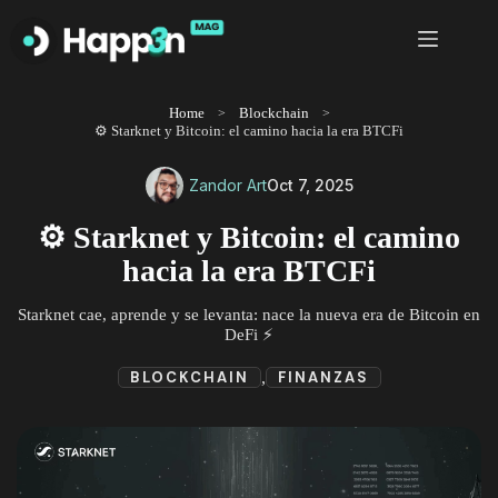
Saltar
al
contenido
Home
Blockchain
⚙️ Starknet y Bitcoin: el camino hacia la era BTCFi
Zandor Art
Oct 7, 2025
⚙️ Starknet y Bitcoin: el camino
hacia la era BTCFi
Starknet cae, aprende y se levanta: nace la nueva era de Bitcoin en
DeFi ⚡
,
BLOCKCHAIN
FINANZAS