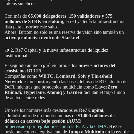
tokens sintéticos.
Con más de
65,000 delegadores, 150 validadores y 575
millones de STRK en staking
, la red ya tenía la infraestructura
lista para absorber este salto.
Ahora, Bitcoin no solo es una reserva de valor, sino también un
activo productivo dentro de Starknet
.
🤝 2. Re7 Capital y la nueva infraestructura de liquidez
institucional
El segundo anuncio giró en torno a los
nuevos actores del
ecosistema BTCFi
.
Compañías como
WBTC, Lombard, Solv y Threshold
Network
están construyendo las bases del uso de BTC dentro de
DeFi, mientras que protocolos multichain como
LayerZero,
Rhino.fi, Hyperlane, Atomiq y Garden
facilitan el flujo fluido
de activos entre redes.
Uno de los nombres más destacados es
Re7 Capital
,
administrador de un fondo con más de
$1,000 millones de
dólares en activos bajo gestión (AUM)
.
S
upervisado por reguladores como la FCA y la CIMA
,
Re7
se
posiciona como el equivalente de
Jump o Multicoin en la era de