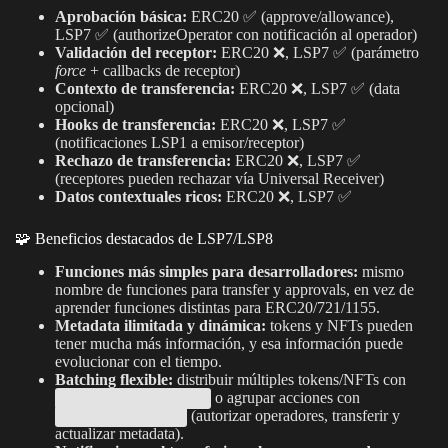
Aprobación básica:
ERC20 ✅ (approve/allowance),
LSP7 ✅ (authorizeOperator con notificación al operador)
Validación del receptor:
ERC20 ❌, LSP7 ✅ (parámetro
force
+ callbacks de receptor)
Contexto de transferencia:
ERC20 ❌, LSP7 ✅ (data
opcional)
Hooks de transferencia:
ERC20 ❌, LSP7 ✅
(notificaciones LSP1 a emisor/receptor)
Rechazo de transferencia:
ERC20 ❌, LSP7 ✅
(receptores pueden rechazar vía Universal Receiver)
Datos contextuales ricos:
ERC20 ❌, LSP7 ✅
🧩 Beneficios destacados de LSP7/LSP8
Funciones más simples para desarrolladores:
mismo
nombre de funciones para transfer y approvals, en vez de
aprender funciones distintas para ERC20/721/1155.
Metadata ilimitada y dinámica:
tokens y NFTs pueden
tener mucha más información, y esa información puede
evolucionar con el tiempo.
Batching flexible:
distribuir múltiples tokens/NFTs con
o agrupar acciones con
transferBatch(...)
(autorizar operadores, transferir y
batchCalls(...)
actualizar metadata).