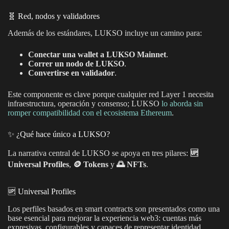
🧬 Red, nodos y validadores
Además de los estándares, LUKSO incluye un camino para:
Conectar una wallet a LUKSO Mainnet
.
Correr un nodo de LUKSO
.
Convertirse en validador
.
Este componente es clave porque cualquier red Layer 1 necesita
infraestructura, operación y consenso; LUKSO
lo aborda sin
romper compatibilidad con el ecosistema Ethereum
.
✨ ¿Qué hace único a LUKSO?
La narrativa central de LUKSO se apoya en tres pilares:
🆙
Universal Profiles
,
🪙 Tokens
y
🌅 NFTs
.
🆙 Universal Profiles
Los perfiles basados en smart contracts son presentados como una
base esencial para mejorar la experiencia web3: cuentas más
expresivas, configurables y capaces de representar identidad,