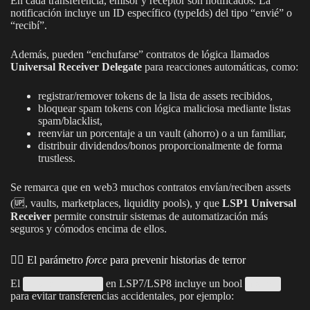
En cada transferencia, emisor y receptor son notificados. La
notificación incluye un ID específico (typeIds) del tipo “envié” o
“recibí”.
Además, pueden “enchufarse” contratos de lógica llamados
Universal Receiver Delegate
para reacciones automáticas, como:
registrar/remover tokens de la lista de assets recibidos,
bloquear spam tokens con lógica maliciosa mediante listas
spam/blacklist,
reenviar un porcentaje a un vault (ahorro) o a un familiar,
distribuir dividendos/bonos proporcionalmente de forma
trustless.
Se remarca que en web3 muchos contratos envían/reciben assets
(🆙, vaults, marketplaces, liquidity pools), y que
LSP1 Universal
Receiver
permite construir sistemas de automatización más
seguros y cómodos encima de ellos.
✋🏻 El parámetro
force
para prevenir historias de terror
El
en LSP7/LSP8 incluye un bool
transfer(...)
force
para evitar transferencias accidentales, por ejemplo: