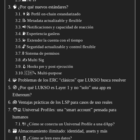
🧠 ¿Por qué nuevos estándares?
👩‍🎤 Perfil on-chain estandarizado
📝 Metadata actualizable y flexible
📢 Notificaciones y capacidad de reacción
⛽️ Experiencia gasless
💫 Extender la cuenta con el tiempo
🔓 Seguridad actualizable y control flexible
🚦 Sistema de permisos
✍️ Multi Sig
🪝 Hooks pre y post ejecución
🇨🇭🔪 Multi-purpose
🧩 Problemas de los ERC “clásicos” que LUKSO busca resolver
🧭 ¿Por qué LUKSO es Layer 1 y no “solo” una app en
Ethereum?
🧰 Ventajas prácticas de los LSP para casos de uso reales
🧑‍💻 Universal Profiles: una “smart account” pensada para
humanos
🔌 ¿Cómo se conecta un Universal Profile a una dApp?
🗃️ Almacenamiento ilimitado: identidad, assets y más
🧾 ¿Cómo se leen esos datos?