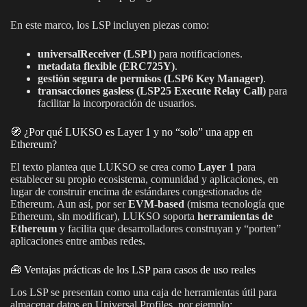
En este marco, los LSP incluyen piezas como:
universalReceiver (LSP1)
para notificaciones.
metadata flexible (ERC725Y)
.
gestión segura de permisos (LSP6 Key Manager)
.
transacciones gasless (LSP25 Execute Relay Call)
para
facilitar la incorporación de usuarios.
🧭 ¿Por qué LUKSO es Layer 1 y no “solo” una app en
Ethereum?
El texto plantea que LUKSO se crea como
Layer 1
para
establecer su propio ecosistema, comunidad y aplicaciones, en
lugar de construir encima de estándares congestionados de
Ethereum. Aun así, por ser
EVM-based
(misma tecnología que
Ethereum, sin modificar), LUKSO soporta
herramientas de
Ethereum
y facilita que desarrolladores construyan y “porten”
aplicaciones entre ambas redes.
🧰 Ventajas prácticas de los LSP para casos de uso reales
Los LSP se presentan como una caja de herramientas útil para
almacenar datos en Universal Profiles, por ejemplo: