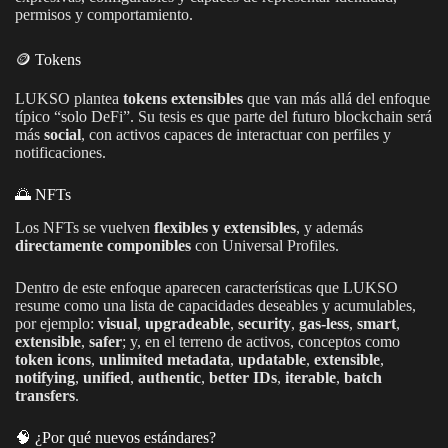
permisos y comportamiento.
🪙 Tokens
LUKSO plantea
tokens extensibles
que van más allá del enfoque
típico “solo DeFi”. Su tesis es que parte del futuro blockchain será
más
social
, con activos capaces de interactuar con perfiles y
notificaciones.
🌅 NFTs
Los NFTs se vuelven
flexibles y extensibles
, y además
directamente componibles
con Universal Profiles.
Dentro de este enfoque aparecen características que LUKSO
resume como una lista de capacidades deseables y acumulables,
por ejemplo:
visual
,
upgradeable
,
security
,
gas-less
,
smart
,
extensible
,
safer
; y, en el terreno de activos, conceptos como
token icons
,
unlimited metadata
,
updatable
,
extensible
,
notifying
,
unified
,
authentic
,
better IDs
,
iterable
,
batch
transfers
.
🧠 ¿Por qué nuevos estándares?