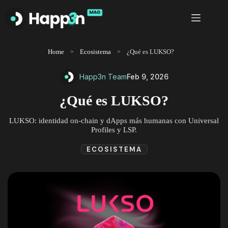
Saltar
al
contenido
Home
Ecosistema
¿Qué es LUKSO?
Happ3n Team
Feb 9, 2026
¿Qué es LUKSO?
LUKSO: identidad on-chain y dApps más humanas con Universal
Profiles y LSP.
ECOSISTEMA