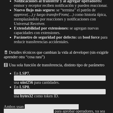
Notificaciones al transferir y al agregar operadores:
emisor y receptor reciben notificación y pueden reaccionar.
Nuevo flujo más seguro:
se “termina” el patrón de
approve(…) y luego transferFrom(…)
como historia típica,
reemplazándolo por reacciones y notificaciones con
Universal Receiver.
Extendabilidad por extensiones:
se agregan nuevas
capacidades con extensiones.
Parámetro de seguridad por defecto:
un
bool force
para
reducir transferencias accidentales.
🧾 Detalles técnicos que cambian la vida al developer (sin exigirle
aprender otra “cosa rara”)
🧮 Una sola función de transferencia, distinto tipo de parámetro
En
LSP7
,
transfer(address,address,uint256,bool,bytes)
usa
uint256
para cantidades.
En
LSP8
,
transfer(address,address,bytes32,bool,bytes)
usa
bytes32
como token ID.
Ambos usan
authorizeOperator(address,
para aprobar operadores, ya sea
[uint256/bytes32],bytes)