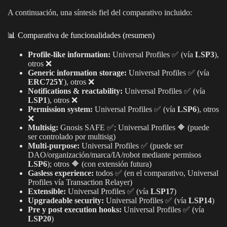
A continuación, una síntesis fiel del comparativo incluido:
📊 Comparativa de funcionalidades (resumen)
Profile-like information:
Universal Profiles ✅ (vía
LSP3
),
otros ❌
Generic information storage:
Universal Profiles ✅ (vía
ERC725Y
), otros ❌
Notifications & reactability:
Universal Profiles ✅ (vía
LSP1
), otros ❌
Permission system:
Universal Profiles ✅ (vía
LSP6
), otros
❌
Multisig:
Gnosis SAFE ✅; Universal Profiles 🔶 (puede
ser controlado por multisig)
Multi-purpose:
Universal Profiles ✅ (puede ser
DAO/organización/marca/IA/robot mediante permisos
LSP6
); otros 🔶 (con extensión futura)
Gasless experience:
todos ✅ (en el comparativo, Universal
Profiles vía Transaction Relayer)
Extensible:
Universal Profiles ✅ (vía
LSP17
)
Upgradeable security:
Universal Profiles ✅ (vía
LSP14
)
Pre y post execution hooks:
Universal Profiles ✅ (vía
LSP20
)