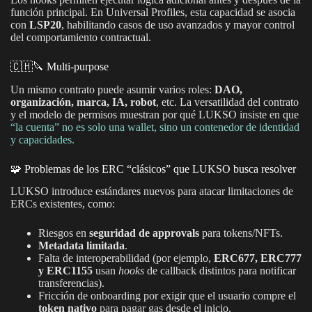
función principal. En Universal Profiles, esta capacidad se asocia
con
LSP20
, habilitando casos de uso avanzados y mayor control
del comportamiento contractual.
🇨🇭🔪 Multi-purpose
Un mismo contrato puede asumir varios roles:
DAO,
organización, marca, IA, robot
, etc. La versatilidad del contrato
y el modelo de permisos muestran por qué LUKSO insiste en que
“la cuenta” no es solo una wallet, sino un contenedor de identidad
y capacidades.
🧩 Problemas de los ERC “clásicos” que LUKSO busca resolver
LUKSO introduce estándares nuevos para atacar limitaciones de
ERCs existentes, como:
Riesgos en
seguridad de approvals
para tokens/NFTs.
Metadata limitada
.
Falta de interoperabilidad (por ejemplo,
ERC677, ERC777
y ERC1155
usan
hooks
de callback distintos para notificar
transferencias).
Fricción de onboarding por exigir que el usuario compre el
token nativo
para pagar gas desde el inicio.