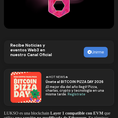
Recibe Noticias y
eventos Web3 en
Unirme
nuestro Canal Oficial
🔥HOT NEWS🔥
Únete al BITCOIN PIZZA DAY 2026
¡El mejor día del año llegó! Pizza,
charlas, crypto y tecnología en una
misma tarde.
Regístrate
LUKSO es una blockchain
Layer 1 compatible con EVM
que
utiliza
una versión no modificada de Ethereum
. En términos