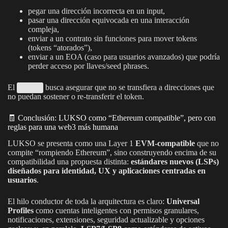
pegar una dirección incorrecta en un input,
pasar una dirección equivocada en una interacción
compleja,
enviar a un contrato sin funciones para mover tokens
(tokens “atorados”),
enviar a un EOA (caso para usuarios avanzados) que podría
perder acceso por llaves/seed phrases.
El
busca asegurar que no se transfiera a direcciones que
force
no puedan sostener o re-transferir el token.
🧾 Conclusión: LUKSO como “Ethereum compatible”, pero con
reglas para una web3 más humana
LUKSO se presenta como una Layer 1
EVM-compatible
que no
compite “rompiendo Ethereum”, sino construyendo encima de su
compatibilidad una propuesta distinta:
estándares nuevos (LSPs)
diseñados para identidad, UX y aplicaciones centradas en
usuarios
.
El hilo conductor de toda la arquitectura es claro:
Universal
Profiles
como cuentas inteligentes con permisos granulares,
notificaciones, extensiones, seguridad actualizable y opciones