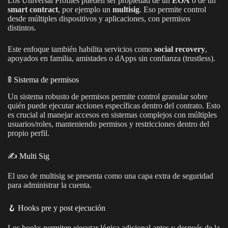
Los Universal Profiles pueden ser propiedad de un
EOA
o de un
smart contract
, por ejemplo un
multisig
. Eso permite control
desde múltiples dispositivos y aplicaciones, con permisos
distintos.
Este enfoque también habilita servicios como
social recovery
,
apoyados en familia, amistades o dApps sin confianza (trustless).
🚦 Sistema de permisos
Un sistema robusto de permisos permite control granular sobre
quién puede ejecutar acciones específicas dentro del contrato. Esto
es crucial al manejar accesos en sistemas complejos con múltiples
usuarios/roles, manteniendo permisos y restricciones dentro del
propio perfil.
✍️ Multi Sig
El uso de multisig se presenta como una capa extra de seguridad
para administrar la cuenta.
🪝 Hooks pre y post ejecución
Los hooks permiten ejecutar lógica adicional antes y después de la