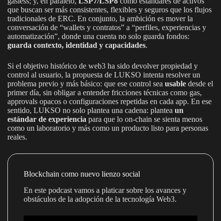
gasless; y, en paralelo,
LSP7/LSP8
como estándares de activos
que buscan ser más consistentes, flexibles y seguros que los flujos
tradicionales de ERC. En conjunto, la ambición es mover la
conversación de “wallets y contratos” a “perfiles, experiencias y
automatización”, donde una cuenta no solo guarda fondos:
guarda contexto, identidad y capacidades
.
Si el objetivo histórico de web3 ha sido devolver propiedad y
control al usuario, la propuesta de LUKSO intenta resolver un
problema previo y más básico: que ese control sea
usable
desde el
primer día, sin obligar a entender fricciones técnicas como gas,
approvals opacos o configuraciones repetidas en cada app. En ese
sentido, LUKSO no solo plantea una cadena: plantea
un
estándar de experiencia
para que lo on-chain se sienta menos
como un laboratorio y más como un producto listo para personas
reales.
Blockchain como nuevo lienzo social
En este podcast vamos a platicar sobre los avances y
obstáculos de la adopción de la tecnología Web3.