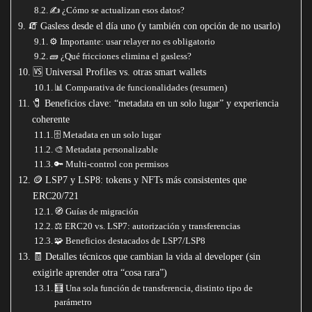
✍️ ¿Cómo se actualizan esos datos?
🧯 Gasless desde el día uno (y también con opción de no usarlo)
⚙️ Importante: usar relayer no es obligatorio
🧱 ¿Qué fricciones elimina el gasless?
🆚 Universal Profiles vs. otras smart wallets
📊 Comparativa de funcionalidades (resumen)
🧷 Beneficios clave: “metadata en un solo lugar” y experiencia
coherente
🗄️ Metadata en un solo lugar
🎨 Metadata personalizable
🔑 Multi-control con permisos
🪙 LSP7 y LSP8: tokens y NFTs más consistentes que
ERC20/721
🧭 Guías de migración
⚖️ ERC20 vs. LSP7: autorización y transferencias
🧩 Beneficios destacados de LSP7/LSP8
🧾 Detalles técnicos que cambian la vida al developer (sin
exigirle aprender otra “cosa rara”)
🧮 Una sola función de transferencia, distinto tipo de
parámetro