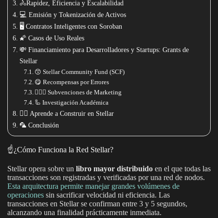
🚴Rapidez, Eficiencia y Escalabilidad
💻 Emisión y Tokenización de Activos
🖥️ Contratos Inteligentes con Soroban
🌠 Casos de Uso Reales
💸 Financiamiento para Desarrolladores y Startups: Grants de
Stellar
😙 Stellar Community Fund (SCF)
😋 Recompensas por Errores
🕵🏾‍♂️ Subvenciones de Marketing
🦾 Investigación Académica
👷‍♀️ Aprende a Construir en Stellar
🦜 Conclusión
☝️¿Cómo Funciona la Red Stellar?
Stellar opera sobre un
libro mayor distribuido
en el que todas las
transacciones son registradas y verificadas por una red de nodos.
Esta arquitectura permite manejar grandes volúmenes de
operaciones
sin sacrificar velocidad ni eficiencia. Las
transacciones en Stellar se confirman entre 3 y 5 segundos,
alcanzando una finalidad prácticamente inmediata.