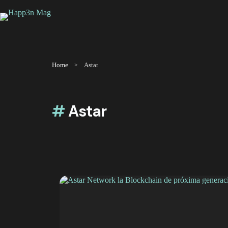
Saltar
al
contenido
Home
Astar
#
Astar