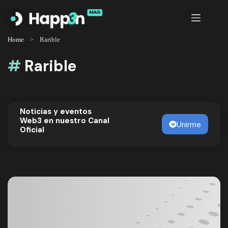
Saltar
al
contenido
Home
Rarible
#
Rarible
Noticias y eventos
Web3 en nuestro Canal
Unirme
Oficial