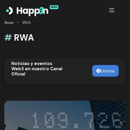
Saltar
al
contenido
Home
RWA
#
RWA
Noticias y eventos
Web3 en nuestro Canal
Unirme
Oficial