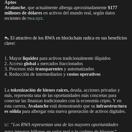
Aptos
Avalanche
, que actualmente alberga aproximadamente
$177
millones de dólares
en activos del mundo real, según datos
recientes de
rwa.xyz
.
👠 El atractivo de los RWA en blockchain radica en sus beneficios
clave:
1. Mayor
liquidez
para activos tradicionalmente ilíquidos
2. Acceso
global
a mercados fraccionados
3. Procesos más
transparentes
y automatizados
4. Reducción de intermediarios y
costos operativos
La
tokenización de bienes raíces,
deuda, acciones privadas y
más, representa una de las oportunidades más concretas para
conectar las finanzas tradicionales con la economía cripto. Y en
esta carrera,
Avalanche
está demostrando que su
infraestructura
es sólida
para albergar esta nueva generación de activos digitales.
📈
“Los RWA representan una de las mayores oportunidades
para integrar billones en valor real a la cadena de bloques”
—