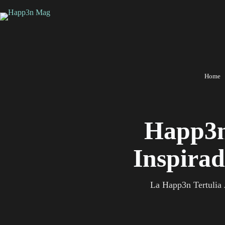
Saltar
al
contenido
Home
Happ3n
Inspirad
La Happ3n Tertulia J