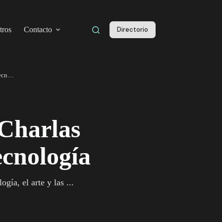
tros
Contacto
Directorio
Happ3n Tertulia JAM 2023 Charlas Inspiradoras sobre Web3 y Tecnología
Charlas
ecnología
ía, el arte y las ...