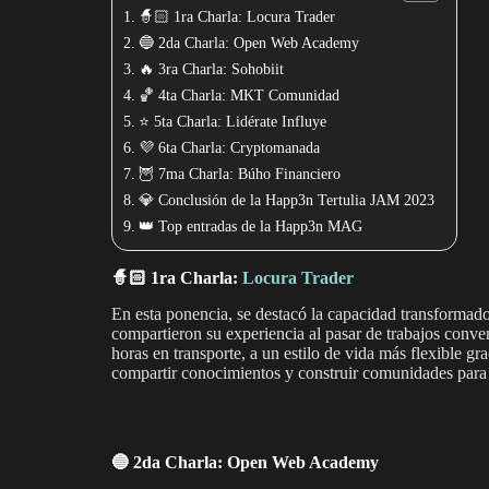
🧙🏻 1ra Charla: Locura Trader
🔵 2da Charla: Open Web Academy
🔥 3ra Charla: Sohobiit
🏀 4ta Charla: MKT Comunidad
⭐️ 5ta Charla: Lidérate Influye
💜 6ta Charla: Cryptomanada
🦉 7ma Charla: Búho Financiero
💎 Conclusión de la Happ3n Tertulia JAM 2023
👑 Top entradas de la Happ3n MAG
🧙🏻 1ra Charla:
Locura Trader
En esta ponencia, se destacó la capacidad transformado
compartieron su experiencia al pasar de trabajos conv
horas en transporte, a un estilo de vida más flexible g
compartir conocimientos y construir comunidades para
🔵 2da Charla: Open Web Academy