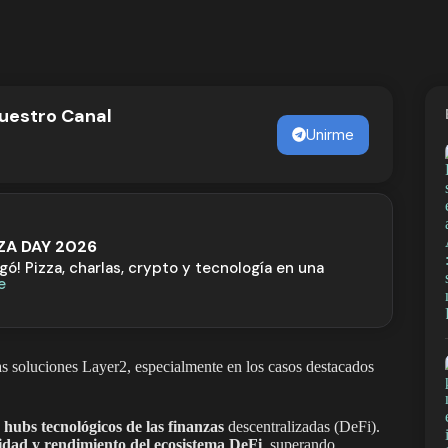
nuestro Canal
Unirme
ZZA DAY 2026
egó! Pizza, charlas, crypto y tecnología en una
e
as soluciones Layer2, especialmente en los casos destacados
hubs tecnológicos de las finanzas
descentralizadas (DeFi).
ridad y rendimiento del ecosistema DeFi
, superando