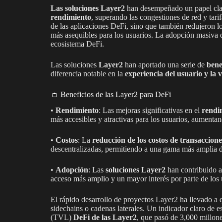
Las soluciones Layer2
han desempeñado un papel cla
rendimiento
, superando las congestiones de red y tar
de las aplicaciones DeFi, sino que también redujeron l
más asequibles para los usuarios. La adopción masiva d
ecosistema DeFi.
Las soluciones
Layer2
han aportado una serie de
bene
diferencia notable en la
experiencia del usuario y la 
👛 Beneficios de las Layer2 para DeFi
•
Rendimiento
: Las mejoras significativas en el
rendim
más accesibles y atractivas para los usuarios, aumentand
•
Costos
: La
reducción de los costos de transaccion
descentralizadas, permitiendo a una gama más amplia de
•
Adopción
: Las
soluciones Layer2
han contribuido 
acceso más amplio y un mayor interés por parte de los 
El rápido desarrollo de proyectos Layer2 ha llevado a q
sidechains o cadenas laterales. Un indicador claro de e
(TVL)
DeFi de las Layer2
, que pasó de 3,000 millon