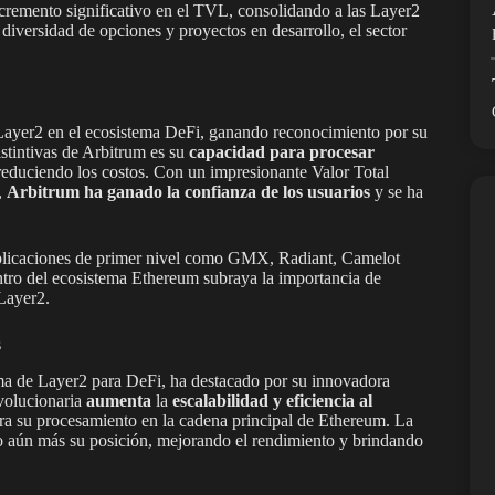
cremento significativo en el TVL, consolidando a las Layer2
 diversidad de opciones y proyectos en desarrollo, el sector
 Layer2 en el ecosistema DeFi, ganando reconocimiento por su
distintivas de Arbitrum es su
capacidad para procesar
 reduciendo los costos. Con un impresionante Valor Total
,
Arbitrum ha ganado la confianza de los usuarios
y se ha
 aplicaciones de primer nivel como GMX, Radiant, Camelot
ro del ecosistema Ethereum subraya la importancia de
 Layer2.
s
ma de Layer2 para DeFi, ha destacado por su innovadora
evolucionaria
aumenta
la
escalabilidad y eficiencia al
ara su procesamiento en la cadena principal de Ethereum. La
o aún más su posición, mejorando el rendimiento y brindando