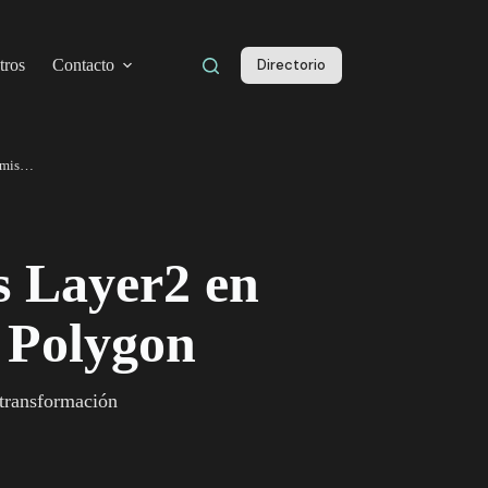
tros
Contacto
Directorio
La importancia de las soluciones Layer2 en DeFi: Arbitrum, OPtimism y Polygon
s Layer2 en
 Polygon
transformación