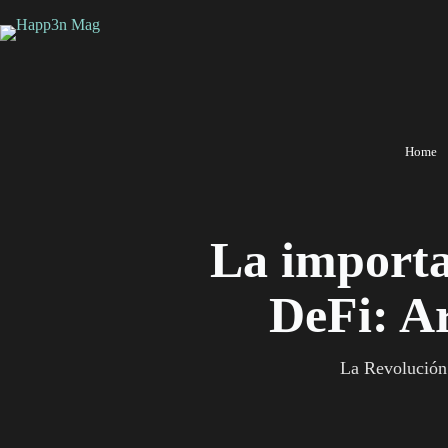
Saltar
al
contenido
Home
La importa
DeFi: A
La Revolución