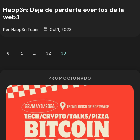
Happ3n: Deja de perderte eventos de la
web3
Por
Happ3n Team
Oct 1, 2023
1
…
32
33
PROMOCIONADO