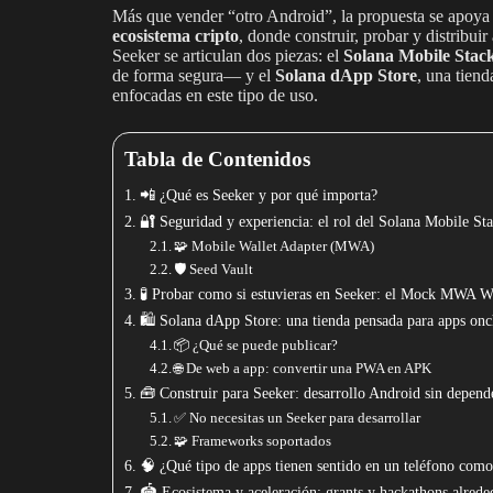
Más que vender “otro Android”, la propuesta se apoya
ecosistema cripto
, donde construir, probar y distribui
Seeker se articulan dos piezas: el
Solana Mobile Stac
de forma segura— y el
Solana dApp Store
, una tiend
enfocadas en este tipo de uso.
Tabla de Contenidos
📲 ¿Qué es Seeker y por qué importa?
🔐 Seguridad y experiencia: el rol del Solana Mobile St
🧩 Mobile Wallet Adapter (MWA)
🛡️ Seed Vault
🧪 Probar como si estuvieras en Seeker: el Mock MWA W
🛍️ Solana dApp Store: una tienda pensada para apps onc
📦 ¿Qué se puede publicar?
🌐 De web a app: convertir una PWA en APK
🧰 Construir para Seeker: desarrollo Android sin depend
✅ No necesitas un Seeker para desarrollar
🧩 Frameworks soportados
🧠 ¿Qué tipo de apps tienen sentido en un teléfono com
🏟️ Ecosistema y aceleración: grants y hackathons alrede