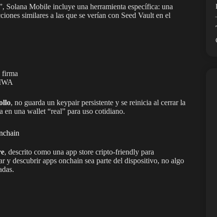
”, Solana Mobile incluye una herramienta específica: una
ciones similares a las que se verían con Seed Vault en el
 firma
 MWA
ollo
, no guarda un keypair persistente y se reinicia al cerrar la
la en una wallet “real” para uso cotidiano.
onchain
re
, descrito como una app store cripto-friendly para
r y descubrir apps onchain sea parte del dispositivo, no algo
adas.