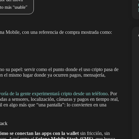
to más “usable”
ana Mobile, con una referencia de compra mostrada como:
ino su papel: servir como el punto donde el uso cripto pasa de
en el mismo lugar donde ya ocurren pagos, mensajería,
oría de la gente experimentará cripto desde un teléfono
. Por
das a sensores, localización, cámaras y pagos en tiempo real,
l en algo más que “una pantalla”: lo convierten en una
tack
ómo se conectan las apps con la wallet
sin fricción, sin
sos. Aquí entra el
Solana Mobile Stack (SMS)
, que busca