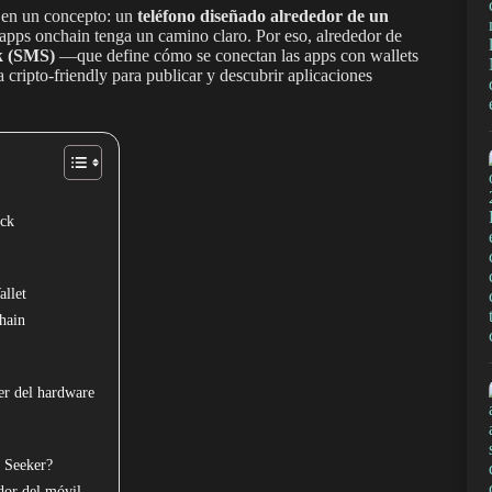
 en un concepto: un
teléfono diseñado alrededor de un
r apps onchain tenga un camino claro. Por eso, alrededor de
k (SMS)
—que define cómo se conectan las apps con wallets
a cripto-friendly para publicar y descubrir aplicaciones
ack
allet
hain
er del hardware
o Seeker?
dor del móvil