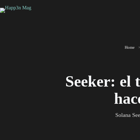
Saltar
al
contenido
Home
Seeker: el 
hac
Solana See