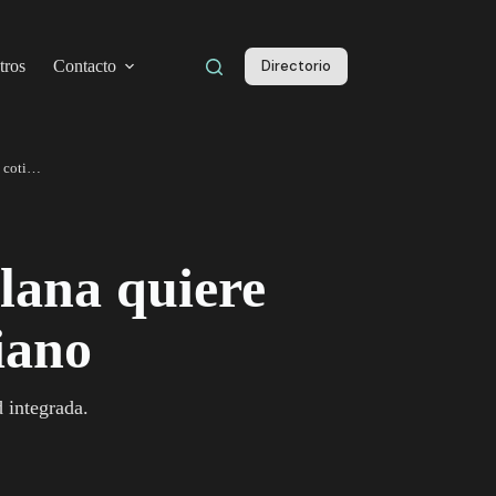
tros
Contacto
Directorio
Seeker: el teléfono con el que Solana quiere hacer lo “onchain” cotidiano
olana quiere
iano
 integrada.