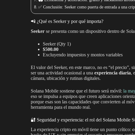
✅ Conclusión: Seeker como puerta de entrada a una crip
📲 ¿Qué es Seeker y por qué importa?
Seeker
se presenta como un dispositivo dentro de Sol
Seeker (Qty 1)
$500.00
Excluyendo impuestos y montos variables
El valor del Seeker, en este marco, no es “el precio”, s
ser una actividad ocasional a una
experiencia diaria
, 
cámara, ubicación y rutinas digitales.
Solana Mobile sostiene que el futuro será móvil:
la may
eso se impulsa a equipos que creen aplicaciones orienta
porque esas son las capacidades que convierten al móvi
herramienta para el mundo real.
🔐 Seguridad y experiencia: el rol del Solana Mobile S
La experiencia cripto en móvil tiene un punto crítico:
c
hacks de UX y sin empujar al usuario a procesos confu