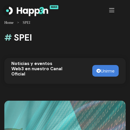
Saltar
al
contenido
Home
SPEI
#
SPEI
Noticias y eventos
Web3 en nuestro Canal
Unirme
Oficial